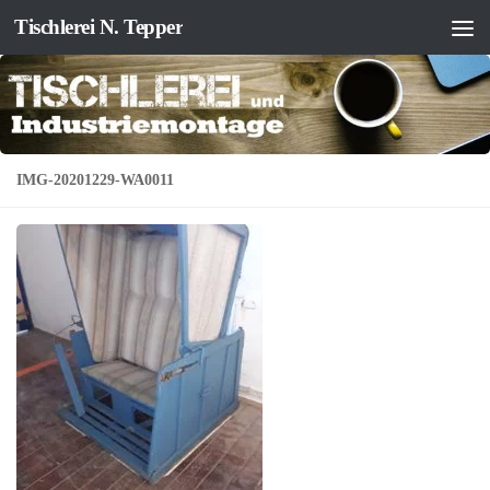
Tischlerei N. Tepper
Zum Inhalt springen
IMG-20201229-WA0011